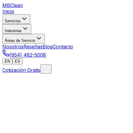
MB
Clean
Inicio
Servicios
Industrias
Áreas de Servicio
Nosotros
Reseñas
Blog
Contacto
(954) 482-5008
EN
ES
Cotización Gratis