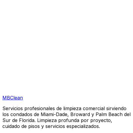
Qué tipos de negocios limpian en West Palm Beach?
Pueden limpiar fuera de horario en West Palm Beach?
Están licenciados y asegurados para trabajar en West Palm Beach?
MB
Clean
Servicios profesionales de limpieza comercial sirviendo
los condados de Miami-Dade, Broward y Palm Beach del
Sur de Florida. Limpieza profunda por proyecto,
cuidado de pisos y servicios especializados.