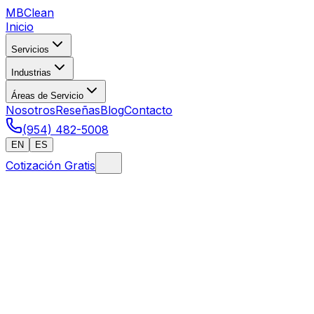
MB
Clean
Inicio
Servicios
Industrias
Áreas de Servicio
Nosotros
Reseñas
Blog
Contacto
(954) 482-5008
EN
ES
Cotización Gratis