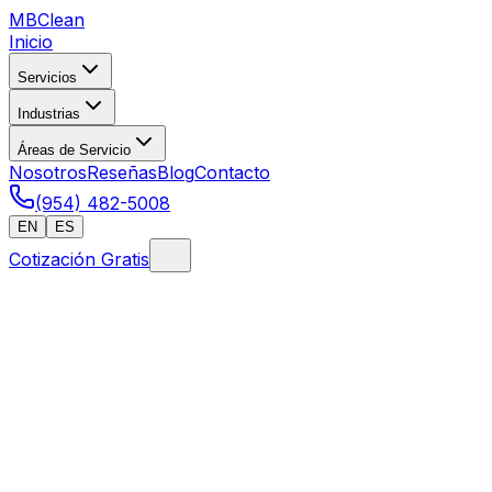
MB
Clean
Inicio
Servicios
Industrias
Áreas de Servicio
Nosotros
Reseñas
Blog
Contacto
(954) 482-5008
EN
ES
Cotización Gratis