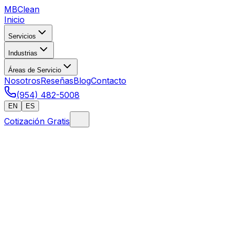
MB
Clean
Inicio
Servicios
Industrias
Áreas de Servicio
Nosotros
Reseñas
Blog
Contacto
(954) 482-5008
EN
ES
Cotización Gratis
Inicio
/
Limpieza Post-Huracán