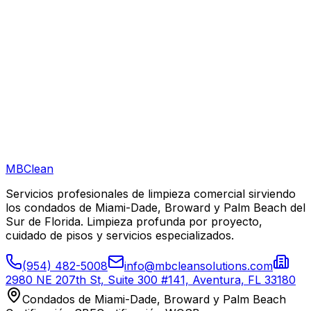
MB Clean Solutions hace restauración por daños de agua?
Pueden lavar a presión los escombros y lodo de la tormenta del exterior
de nuestro edificio?
Proporcionan documentación para nuestro reclamo de seguro?
MB
Clean
Servicios profesionales de limpieza comercial sirviendo
los condados de Miami-Dade, Broward y Palm Beach del
Sur de Florida. Limpieza profunda por proyecto,
cuidado de pisos y servicios especializados.
(954) 482-5008
info@mbcleansolutions.com
2980 NE 207th St, Suite 300 #141, Aventura, FL 33180
Condados de Miami-Dade, Broward y Palm Beach