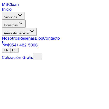
MB
Clean
Inicio
Servicios
Industrias
Áreas de Servicio
Nosotros
Reseñas
Blog
Contacto
(954) 482-5008
EN
ES
Cotización Gratis