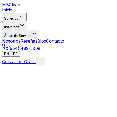
MB
Clean
Inicio
Servicios
Industrias
Áreas de Servicio
Nosotros
Reseñas
Blog
Contacto
(954) 482-5008
EN
ES
Cotización Gratis