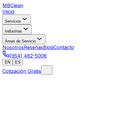
MB
Clean
Inicio
Servicios
Industrias
Áreas de Servicio
Nosotros
Reseñas
Blog
Contacto
(954) 482-5008
EN
ES
Cotización Gratis