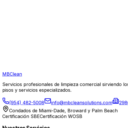
Escuelas, Guarderías e Instalaciones Educativas
Concesionarios de Autos
MB
Clean
Servicios profesionales de limpieza comercial sirviendo
pisos y servicios especializados.
(954) 482-5008
info@mbcleansolutions.com
298
Condados de Miami-Dade, Broward y Palm Beach
Certificación SBE
Certificación WOSB
Nuestros Servicios